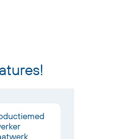
atures!
oductiemed
Productiemed
erker
ewerker
aatwerk
Gramsbergen