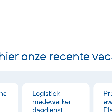
 hier onze recente vac
ha
Logistiek
Pr
medewerker
ew
dagdienst
Pl