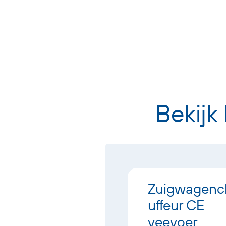
Bekijk
Distributiecha
Zuigwagenc
uffeur CE
uffeur CE
Kooiaap
veevoer