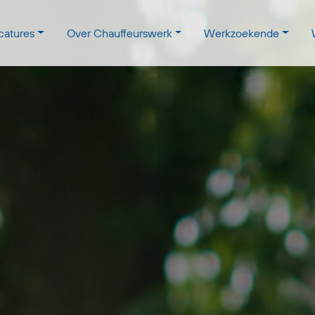
catures
Over Chauffeurswerk
Werkzoekende