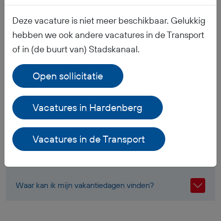
Veelgestelde vragen
Deze vacature is niet meer beschikbaar. Gelukkig
hebben we ook andere vacatures in de Transport
of in (de buurt van) Stadskanaal.
Wanneer ontvang ik mijn salaris?
Open sollicitatie
Ontvang ik werkkleding?
Vacatures in Hardenberg
Hoe is het pensioen geregeld?
Vacatures in de Transport
Welke documenten moet ik meenemen voor mijn
inschrijving bij Chauffeurswerk?
Waar kan ik mijn vakantiedagen vinden?