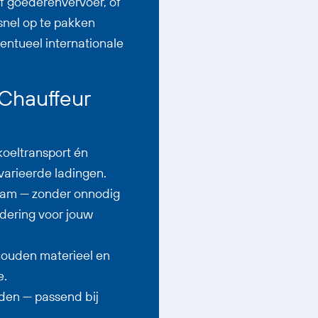
 of goederenvervoer, of
 snel op te pakken
ventueel internationale
 Chauffeur
oeltransport én
varieerde ladingen.
team — zonder onnodig
rdering voor jouw
houden materieel en
e.
en — passend bij