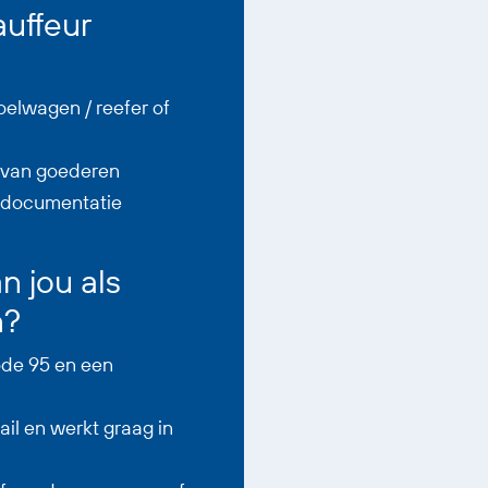
auffeur
oelwagen / reefer of
n van goederen
itdocumentatie
 jou als
n?
Code 95 en een
tail en werkt graag in