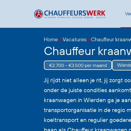
Va
Home
Vacatures
Chauffeur kraan
Chauffeur kraa
Wierd
€2.700 - €3.500 per maand
Jij rijdt niet alleen je rit, jij zorgt
onder de juiste condities aankomt
kraanwagen in Wierden ga je aan 
transportorganisatie in de regio m
koeltransport en regulier goeder
baan als Chauffeur kraanwagen p