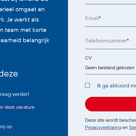
terieel omgaat en
Email
*
k. Je werkt als
in team met korte
baarheid belangrijk
Telefoonnummer
*
CV
Geen bestand gekozen
 deze
Ik ga akkoord m
graag verder!
er deze vacature
Deze site wordt besch
ij op
Privacyverklaring
en
Se