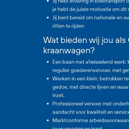
Jij hebt ervaring in koeltransport
je hebt de juiste motivatie om dit
Jij bent bereid om nationale en e
ritten te rijden
Wat bieden wij jou als
kraanwagen?
Een baan met afwisselend werk: k
regulier goederenvervoer, met ge
Werken in een klein, betrokken 
gedoe, met directe lijnen en waa
inzet.
Professioneel vervoer met onder
aandacht voor kwaliteit en servic
Marktconforme arbeidsvoorwaard
jouw ervaring en inzet.