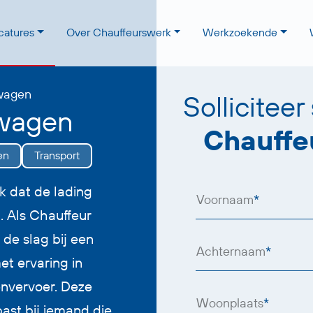
catures
Over Chauffeurswerk
Werkzoekende
wagen
Solliciteer
nwagen
Chauffe
en
Transport
 ook dat de lading
Voornaam
*
. Als Chauffeur
de slag bij een
Achternaam
*
et ervaring in
envervoer. Deze
Woonplaats
*
ast bij iemand die