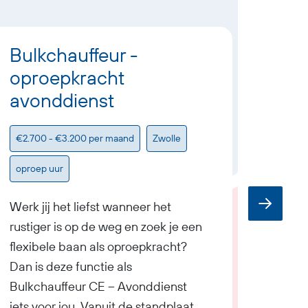
Bulkchauffeur -
Dist
oproepkracht
CE 
avonddienst
€2.900
€2.700 - €3.200 per maand
Zwolle
Heere
oproep uur
Als Di
vanuit
Werk jij het liefst wanneer het
verant
rustiger is op de weg en zoek je een
op tijd
flexibele baan als oproepkracht?
klante
Dan is deze functie als
materi
Bulkchauffeur CE – Avonddienst
kooiaa
iets voor jou. Vanuit de standplaats