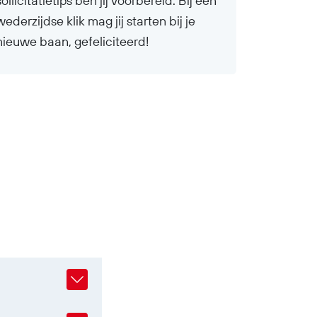
sollicitatietips ben jij voorbereid. Bij een
wederzijdse klik mag jij starten bij je
nieuwe baan, gefeliciteerd!