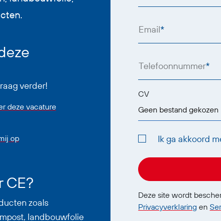
cten.
Email
*
 deze
Telefoonnummer
*
graag verder!
CV
er deze vacature
Geen bestand gekozen
ij op
Ik ga akkoord m
r CE?
Deze site wordt besch
ducten zoals
Privacyverklaring
en
Se
mpost, landbouwfolie