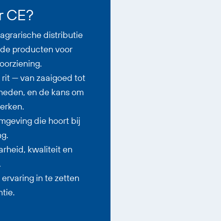
r CE?
grarische distributie
nde producten voor
oorziening.
 rit — van zaaigoed tot
heden, en de kans om
erken.
mgeving die hoort bij
g.
heid, kwaliteit en
.
ervaring in te zetten
tie.