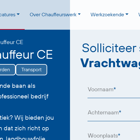
catures
Over Chauffeurswerk
Werkzoekende
uffeur CE
Solliciteer
uffeur CE
Vrachtwa
rden
Transport
ende baan als
Voornaam
*
fessioneel bedrijf
Achternaam
*
tiek? Wij bieden jou
 dat zich richt op
Woonplaats
*
n, landbouwfolie,