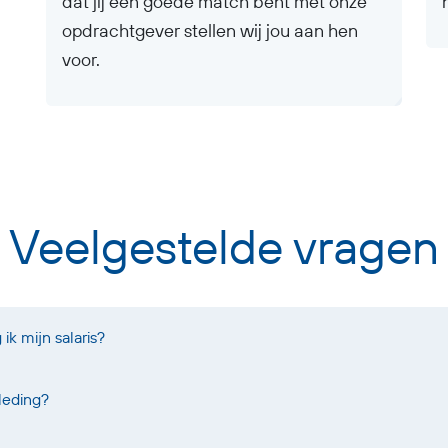
dat jij een goede match bent met onze
opdrachtgever stellen wij jou aan hen
voor.
Veelgestelde vragen
k mijn salaris?
leding?