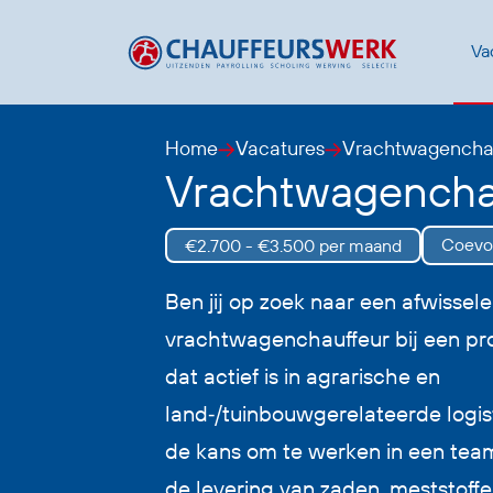
Va
Home
Vacatures
Vrachtwagencha
Vrachtwagencha
Coevo
€2.700 - €3.500 per maand
Ben jij op zoek naar een afwissel
vrachtwagenchauffeur bij een pro
dat actief is in agrarische en
land‑/tuinbouwgerelateerde logis
de kans om te werken in een team
de levering van zaden, meststoffe