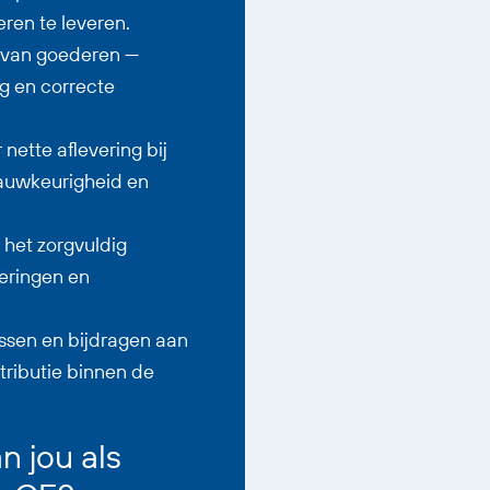
ren te leveren.
n van goederen —
ng en correcte
ette aflevering bij
nauwkeurigheid en
 het zorgvuldig
eringen en
ssen en bijdragen aan
tributie binnen de
 jou als