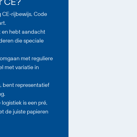
r CE?
g CE‑rijbewijs, Code
rt.
t en hebt aandacht
deren die speciale
t omgaan met reguliere
l met variatie in
, bent representatief
ng.
logistiek is een pré,
t de juiste papieren