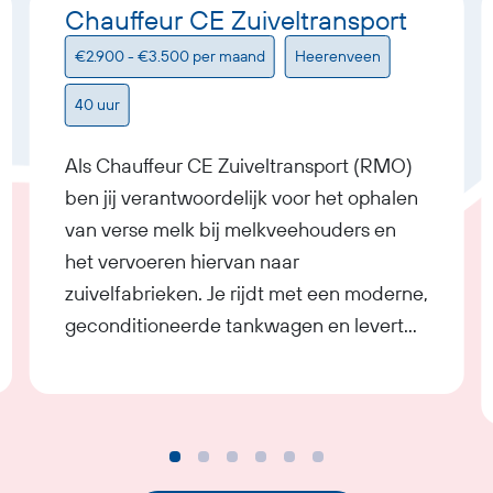
Chauffeur CE Zuiveltransport
€2.900 - €3.500 per maand
Heerenveen
40 uur
Als Chauffeur CE Zuiveltransport (RMO)
ben jij verantwoordelijk voor het ophalen
van verse melk bij melkveehouders en
het vervoeren hiervan naar
zuivelfabrieken. Je rijdt met een moderne,
geconditioneerde tankwagen en levert
een belangrijke bijdrage aan de
voedselketen. Nauwkeurigheid, hygiëne
en kwaliteit staan in deze functie
centraal.